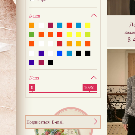
Цвет
Д
Колл
8 
Цена
0
20961
Подписаться: E-mail