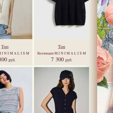
Топ
Топ
 I N I M A L I S M
Коллекция
M I N I M A L I S M
800
7 300
руб.
руб.