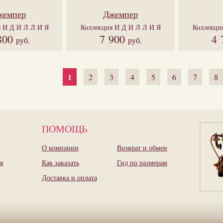
жемпер
Джемпер
я
И Д И Л Л И Я
Коллекция
И Д И Л Л И Я
Коллекци
800
7 900
4 
руб.
руб.
1
2
3
4
5
6
7
8
ПОМОЩЬ
О компании
Возврат и обмен
я
Как заказать
Гид по размерам
Доставка и оплата