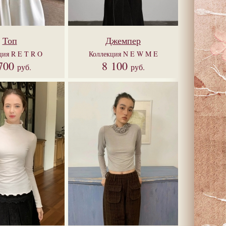
Топ
Джемпер
ция
R E T R O
Коллекция
N E W M E
700
8 100
руб.
руб.