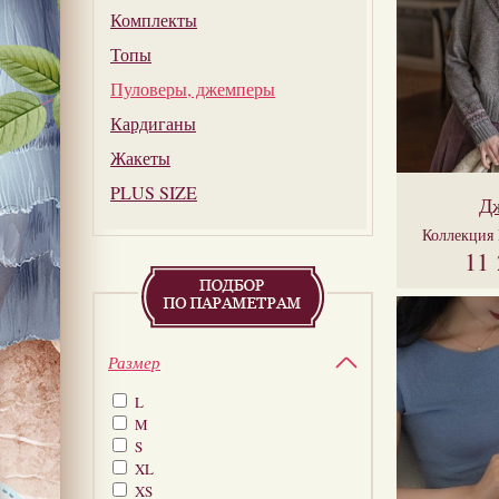
Комплекты
Топы
Пуловеры, джемперы
Кардиганы
Жакеты
PLUS SIZE
Д
Коллекция
11
Размер
L
M
S
XL
XS