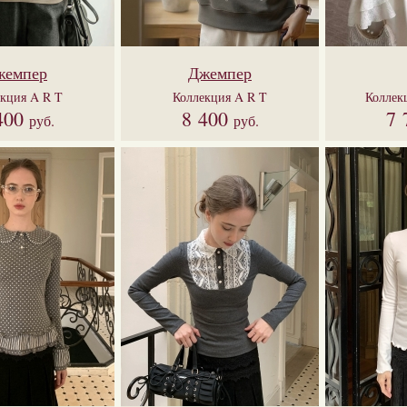
жемпер
Джемпер
екция
A R T
Коллекция
A R T
Коллек
400
8 400
7 
руб.
руб.