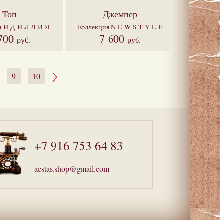
Топ
Джемпер
я
И Д И Л Л И Я
Коллекция
N E W S T Y L E
700
7 600
руб.
руб.
9
10
+7 916 753 64 83
aestas.shop@gmail.com