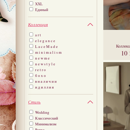
XXL
Единый
Коллекция
a r t
e l e g a n c e
Коллек
L a c e M a d e
10
m i n i m a l i s m
n e w m e
n e w s t y l e
r e t r o
б о х о
в н а л и ч и и
и д и л л и я
Стиль
Wedding
Классический
Минимализм
Ретро