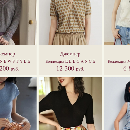
жемпер
Джемпер
N E W S T Y L E
Коллекция
E L E G A N C E
Коллекция
M
 200
12 300
6 
руб.
руб.