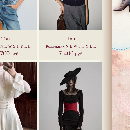
Топ
Топ
я
N E W S T Y L E
Коллекция
N E W S T Y L E
 700
7 400
руб.
руб.