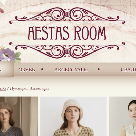
А
ОБУВЬ
АКСЕССУАРЫ
СВАД
жда
/
Пуловеры, джемперы