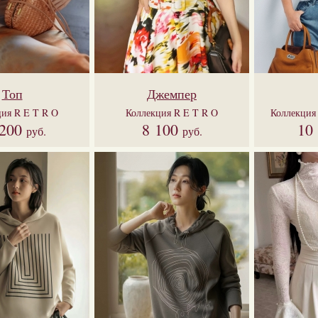
Топ
Джемпер
ция
R E T R O
Коллекция
R E T R O
Коллекци
 200
8 100
10
руб.
руб.