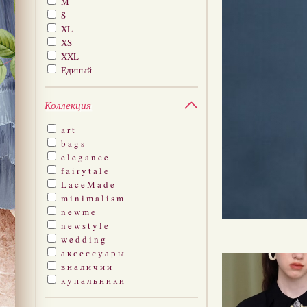
M
S
XL
XS
XXL
Единый
Коллекция
a r t
b a g s
e l e g a n c e
f a i r y t a l e
L a c e M a d e
m i n i m a l i s m
n e w m e
n e w s t y l e
w e d d i n g
а к с е с с у а р ы
в н а л и ч и и
к у п а л ь н и к и