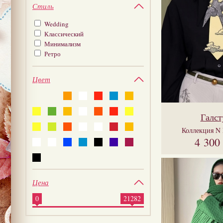
Стиль
Wedding
Классический
Минимализм
Ретро
Цвет
Галст
Коллекция
N 
4 300
Цена
0
21282