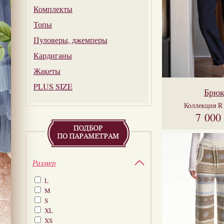
Комплекты
Топы
Пуловеры, джемперы
Кардиганы
Жакеты
PLUS SIZE
Брю
Коллекция
R
7 000
Размер
L
M
S
XL
XS