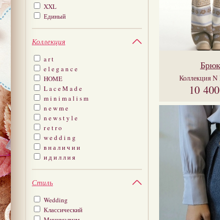
XXL
Единый
Коллекция
a r t
Брю
e l e g a n c e
Коллекция
N 
HOME
10 40
L a c e M a d e
m i n i m a l i s m
n e w m e
n e w s t y l e
r e t r o
w e d d i n g
в н а л и ч и и
и д и л л и я
Стиль
Wedding
Классический
Минимализм