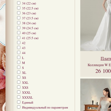
34 (22 см)
35 (22.5 см)
36 (23 см)
37 (23.5 см)
38 (24 см)
39 (24.5 см)
40 (25 см)
41 (25.5 см)
42
43
44
Плат
L
M
Коллекция
W E
S
26 10
XL
XS
XXL
XXS
XXXL
XXXXL
Единый
Индивидуальный по параметрам