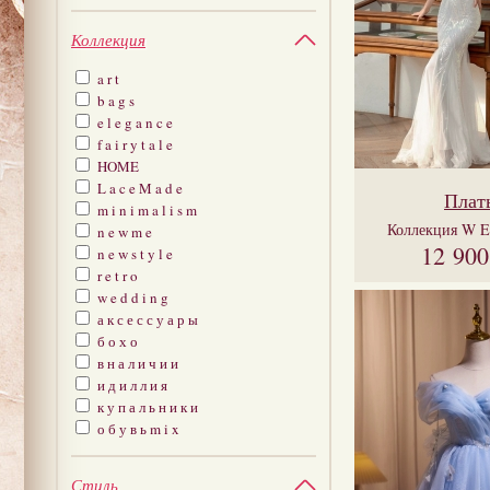
Коллекция
a r t
b a g s
e l e g a n c e
f a i r y t a l e
HOME
L a c e M a d e
Плат
m i n i m a l i s m
Коллекция
W E
n e w m e
12 90
n e w s t y l e
r e t r o
w e d d i n g
а к с е с с у а р ы
б о х о
в н а л и ч и и
и д и л л и я
к у п а л ь н и к и
о б у в ь m i x
Стиль