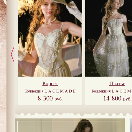
Корсет
Платье
A D E
Коллекция
L A C E M A D E
Коллекция
L A C E M
8 300
14 800
руб.
руб.