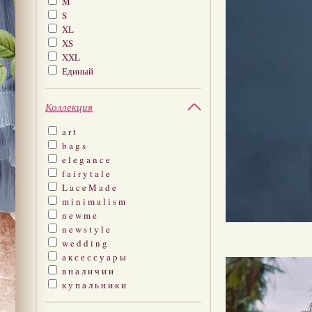
M
S
XL
XS
XXL
Единый
Коллекция
a r t
b a g s
e l e g a n c e
f a i r y t a l e
L a c e M a d e
m i n i m a l i s m
n e w m e
n e w s t y l e
w e d d i n g
а к с е с с у а р ы
в н а л и ч и и
к у п а л ь н и к и