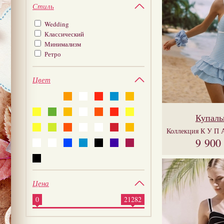
Стиль
Wedding
Классический
Минимализм
Ретро
Цвет
Купаль
Коллекция
К У П 
9 900
Цена
0
21282