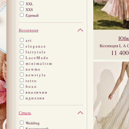
XXL
XXS
Единый
Коллекция
Юбк
a r t
Коллекция
L A 
e l e g a n c e
11 40
f a i r y t a l e
L a c e M a d e
m i n i m a l i s m
n e w m e
n e w s t y l e
r e t r o
б о х о
в н а л и ч и и
и д и л л и я
Стиль
Wedding
Классический