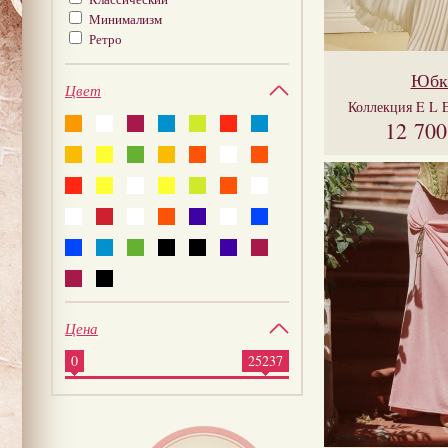
Минимализм
Ретро
Юбк
Цвет
Коллекция
E L 
12 70
Цена
0
25237