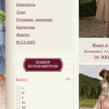
Комплекты
Топы
Пуловеры, джемперы
Кардиганы
Жакеты
PLUS SIZE
Жакет и
Коллекция
L A 
16 90
Размер
L
M
S
XL
XS