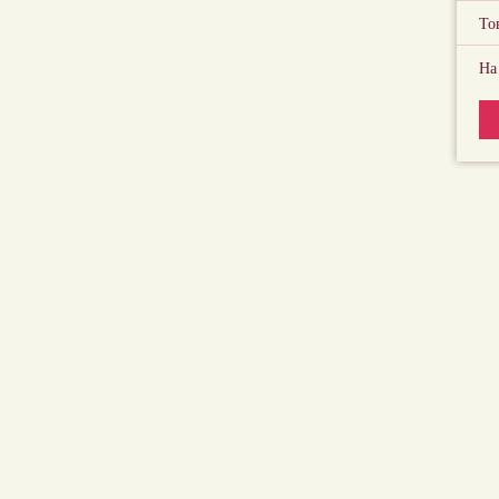
То
На