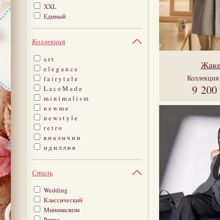
XXL
Единый
Коллекция
a r t
Жаке
e l e g a n c e
Коллекци
f a i r y t a l e
9 200
L a c e M a d e
m i n i m a l i s m
n e w m e
n e w s t y l e
r e t r o
в н а л и ч и и
и д и л л и я
Стиль
Wedding
Классический
Минимализм
Ретро