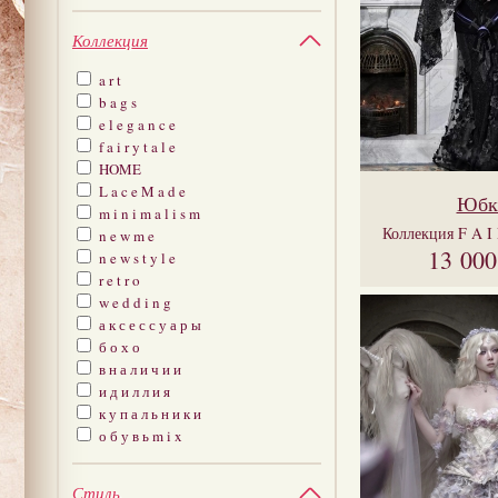
Коллекция
a r t
b a g s
e l e g a n c e
f a i r y t a l e
HOME
L a c e M a d e
Юбк
m i n i m a l i s m
Коллекция
F A I
n e w m e
13 00
n e w s t y l e
r e t r o
w e d d i n g
а к с е с с у а р ы
б о х о
в н а л и ч и и
и д и л л и я
к у п а л ь н и к и
о б у в ь m i x
Стиль