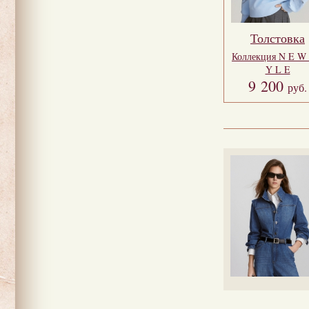
Толстовка
Коллекция
N E W 
Y L E
9 200
руб.