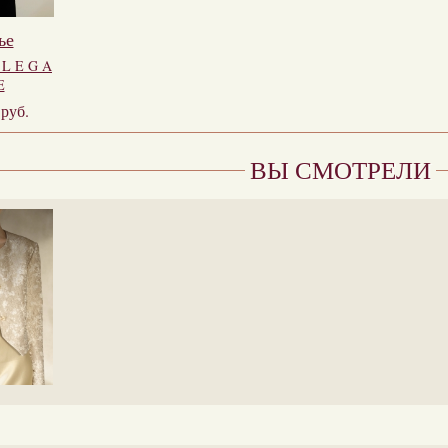
ье
 L E G A
E
0
руб.
ВЫ СМОТРЕЛИ