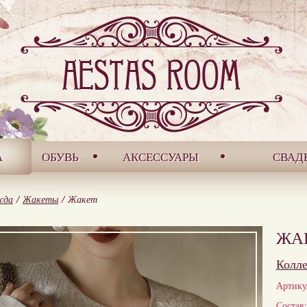
А
ОБУВЬ
АКСЕССУАРЫ
СВАД
жда
/
Жакеты
/
Жакет
ЖА
Колл
Артику
Состав: