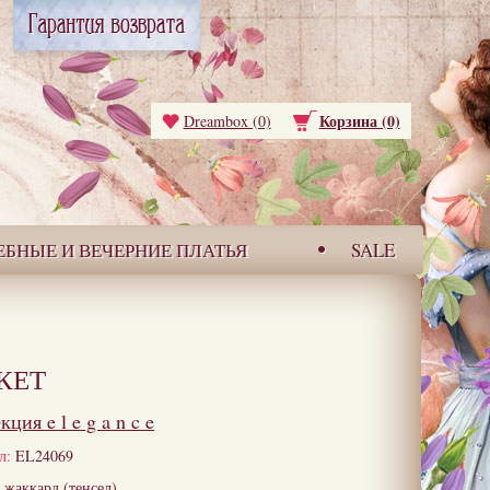
Корзина (0)
Dreambox (0)
ЕБНЫЕ И ВЕЧЕРНИЕ ПЛАТЬЯ
SALE
КЕТ
екция
e l e g a n c e
л:
EL24069
жаккард (тенсел)