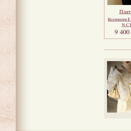
Плат
Коллекция
E
N C 
9 40