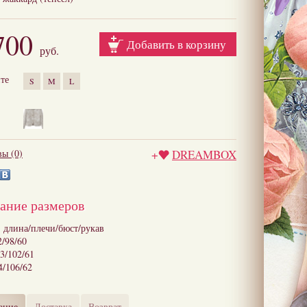
700
Добавить в корзину
руб.
те
S
M
L
ы (0)
+
DREAMBOX
ание размеров
: длина/плечи/бюст/рукав
2/98/60
3/102/61
4/106/62
ание
Доставка
Возврат