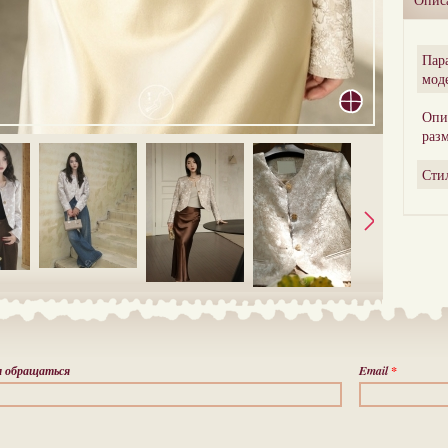
Пар
мод
Опи
раз
Сти
м обращаться
Email
*