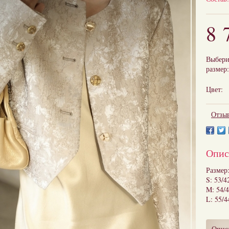
8 
Выбери
размер:
Цвет:
Отзыв
Опис
Размер
S: 53/4
M: 54/4
L: 55/4
Опис