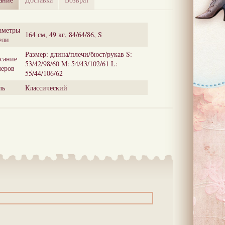
аметры
164 см, 49 кг, 84/64/86, S
ели
Размер: длина/плечи/бюст/рукав S:
сание
53/42/98/60 M: 54/43/102/61 L:
меров
55/44/106/62
ль
Классический