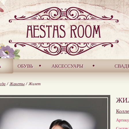
А
ОБУВЬ
АКСЕССУАРЫ
СВАД
жда
/
Жакеты
/
Жилет
ЖИ
Колл
Артику
Состав: