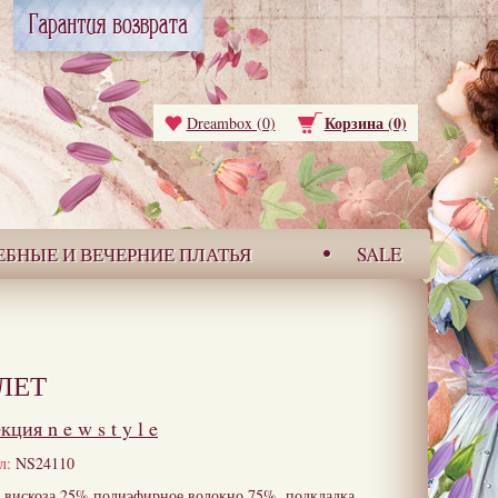
Корзина (0)
Dreambox (0)
ЕБНЫЕ И ВЕЧЕРНИЕ ПЛАТЬЯ
SALE
ЛЕТ
екция
n e w s t y l e
л:
NS24110
вискоза 25%,полиэфирное волокно 75%, подкладка