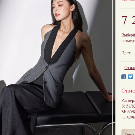
7 
Выбери
размер:
Цвет:
Отзыв
Опис
Размер
S: 58/8
M: 60/
L: 62/9
Опис