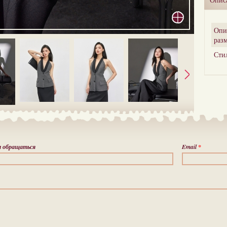
Опи
раз
Сти
м обращаться
Email
*