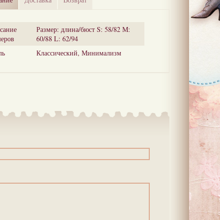
сание
Размер: длина/бюст S: 58/82 M:
меров
60/88 L: 62/94
ль
Классический, Минимализм