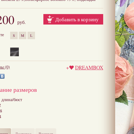
200
Добавить в корзину
руб.
те
S
M
L
ы (0)
+
DREAMBOX
ание размеров
: длина/бюст
2
88
4
ание
Доставка
Возврат