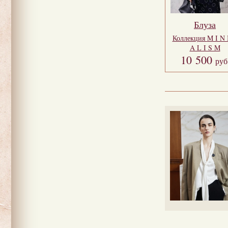
Блуза
Коллекция
M I N 
A L I S M
10 500
руб