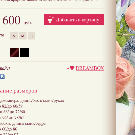
 600
Добавить в корзину
руб.
те
S
M
L
ы (0)
+
DREAMBOX
ание размеров
 джемпера: длина/бюст/талия/рукав
о 82/до 60/59
о 88/ до 72/60
о 94/ до 78/61
 юбки: длина/талия/бедра
о 60/до 86
о 72/до 92