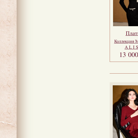
Плат
Коллекция
M
A L I 
13 00