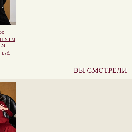
ье
 I N I M
S M
0
руб.
ВЫ СМОТРЕЛИ