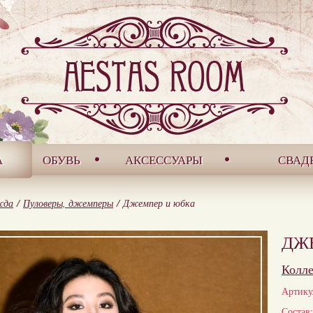
А
ОБУВЬ
АКСЕССУАРЫ
СВАД
жда
/
Пуловеры, джемперы
/
Джемпер и юбка
ДЖ
Колл
Артику
Состав: