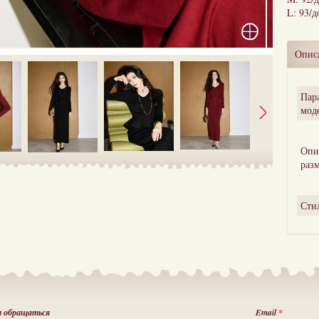
L: 93/д
Опис
Пар
мод
Опи
раз
Сти
м обращаться
Email
*