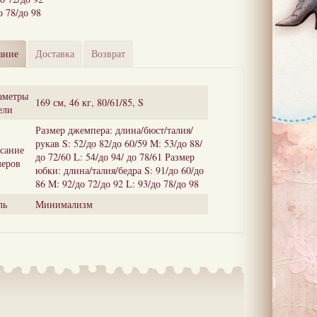
о 78/до 98
ание
Доставка
Возврат
аметры
169 см, 46 кг, 80/61/85, S
ели
Размер джемпера: длина/бюст/талия/
рукав S: 52/до 82/до 60/59 M: 53/до 88/
сание
до 72/60 L: 54/до 94/ до 78/61 Размер
меров
юбки: длина/талия/бедра S: 91/до 60/до
86 M: 92/до 72/до 92 L: 93/до 78/до 98
ль
Минимализм