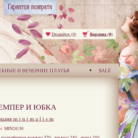
Корзина (0)
Dreambox (0)
ЕБНЫЕ И ВЕЧЕРНИЕ ПЛАТЬЯ
SALE
ЕМПЕР И ЮБКА
екция
m i n i m a l i s m
л:
MIN24130
полиэфирное волокно 52%, вискоза 24%, акрил 24%