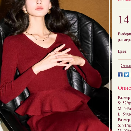
14
Выбери
размер:
Цвет:
Отзыв
Опис
Размер
S: 52/д
M: 53/д
L: 54/д
Размер
S: 91/д
M: 92/д