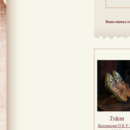
Ваша оценка т
Туфли
Коллекция
О Б У 