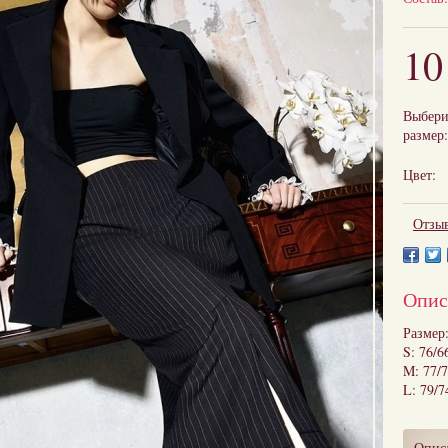
10
Выбери
размер:
Цвет:
Отзыв
Опис
Размер:
S: 76/6
M: 77/7
L: 79/7
Опис