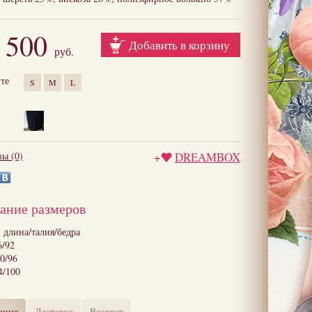
 500
Добавить в корзину
руб.
те
S
M
L
ы (0)
+
DREAMBOX
ание размеров
 длина/талия/бедра
6/92
0/96
4/100
ание
Доставка
Возврат