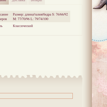
сание
Размер: длина/талия/бедра S: 76/66/92
меров
M: 77/70/96 L: 79/74/100
ль
Классический