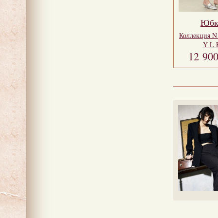
Юбк
Коллекция
N
Y L 
12 90