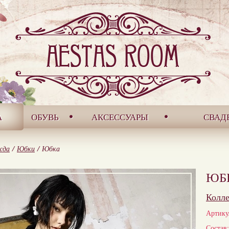
А
ОБУВЬ
АКСЕССУАРЫ
СВАД
жда
/
Юбки
/
Юбка
ЮБ
Колл
Артику
Состав: