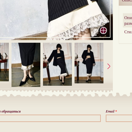
Опи
раз
Сти
м обращаться
Email
*