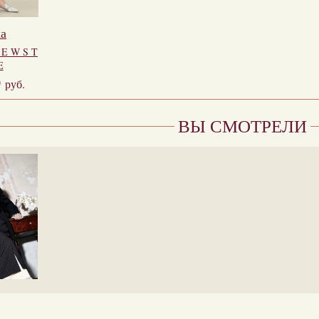
а
 E W S T
E
0
руб.
ВЫ СМОТРЕЛИ