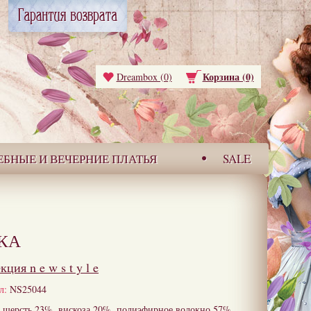
Корзина (0)
Dreambox (0)
ЕБНЫЕ И ВЕЧЕРНИЕ ПЛАТЬЯ
SALE
КА
екция
n e w s t y l e
л:
NS25044
шерсть 23%, вискоза 20%, полиэфирное волокно 57%