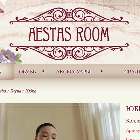
А
ОБУВЬ
АКСЕССУАРЫ
СВАД
жда
/
Блузы
/
Юбка
ЮБ
Колл
Артику
Состав: