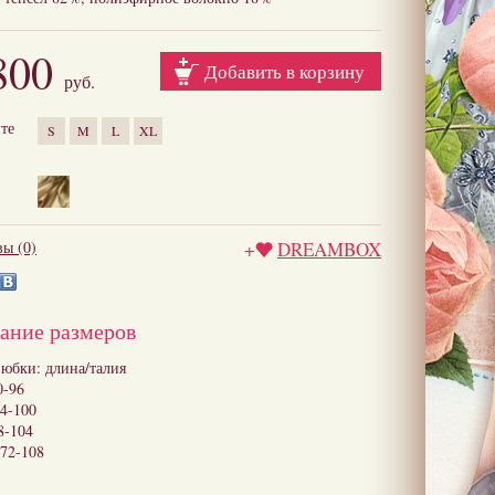
800
Добавить в корзину
руб.
те
S
M
L
XL
ы (0)
+
DREAMBOX
ание размеров
 юбки: длина/талия
0-96
64-100
8-104
/72-108