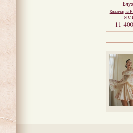
Блуз
Коллекция
E
N C 
11 40