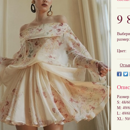
9 
Выбери
размер:
Цвет:
Отзыв
Опис
Размер
S: 48/6
М: 49/
L: 49/6
XL: 50