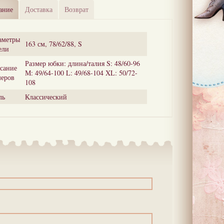
ание
Доставка
Возврат
аметры
163 см, 78/62/88, S
ели
Размер юбки: длина/талия S: 48/60-96
сание
М: 49/64-100 L: 49/68-104 XL: 50/72-
меров
108
ль
Классический