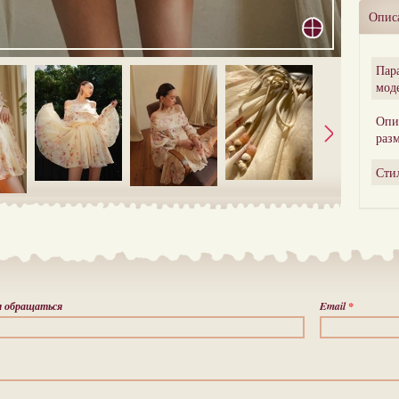
Опис
Пар
мод
Опи
раз
Сти
м обращаться
Email
*