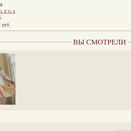
а
 L E G A
E
0
руб.
ВЫ СМОТРЕЛИ