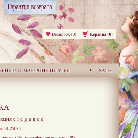
Корзина (0)
Dreambox (0)
ЕБНЫЕ И ВЕЧЕРНИЕ ПЛАТЬЯ
SALE
КА
екция
e l e g a n c e
л:
EL25082
тенсел 82%, полиэфирное волокно 18%