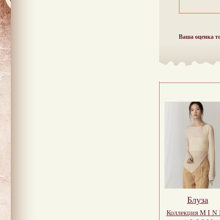
Ваша оценка т
Блуза
Коллекция
M I N 