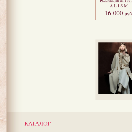
Коллекция
M I N 
A L I S M
16 000
руб
КАТАЛОГ