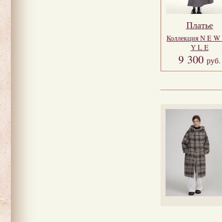
Платье
Коллекция
N E W 
Y L E
9 300
руб.