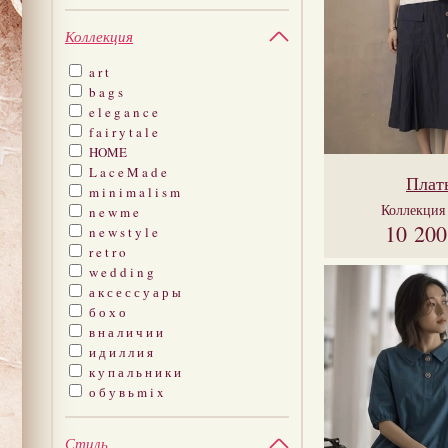
Коллекция
a r t
b a g s
e l e g a n c e
f a i r y t a l e
HOME
L a c e M a d e
Плат
m i n i m a l i s m
Коллекци
n e w m e
10 20
n e w s t y l e
r e t r o
w e d d i n g
а к с е с с у а р ы
б о х о
в н а л и ч и и
и д и л л и я
к у п а л ь н и к и
о б у в ь m i x
Стиль