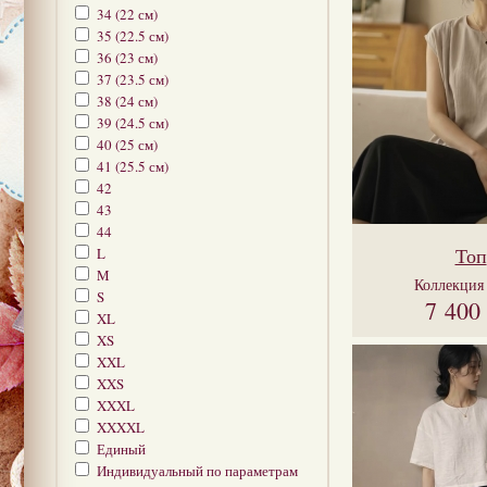
34 (22 см)
35 (22.5 см)
36 (23 см)
37 (23.5 см)
38 (24 см)
39 (24.5 см)
40 (25 см)
41 (25.5 см)
42
43
44
Топ
L
M
Коллекци
S
7 400
XL
XS
XXL
XXS
XXXL
XXXXL
Единый
Индивидуальный по параметрам