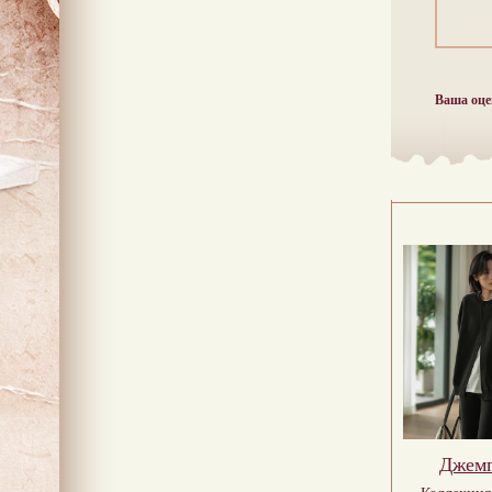
Ваша оце
Джем