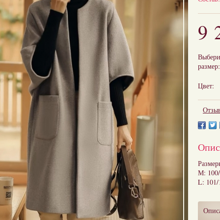
9 
Выбери
размер:
Цвет:
Отзыв
Опис
Размер
М: 100
L: 101/
Опис