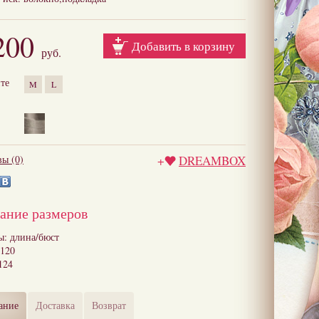
200
Добавить в корзину
руб.
те
M
L
ы (0)
+
DREAMBOX
ание размеров
ы: длина/бюст
/120
124
ание
Доставка
Возврат