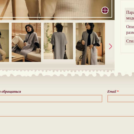
Пар
мод
Опи
раз
Сти
м обращаться
Email
*