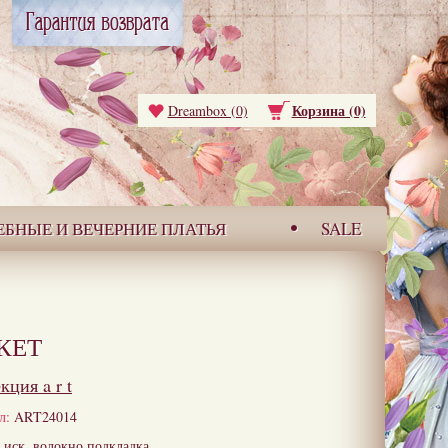
Корзина (0)
Dreambox (0)
ЕБНЫЕ И ВЕЧЕРНИЕ ПЛАТЬЯ
SALE
КЕТ
екция
a r t
л:
ART24014
иск. волокно,подкладка