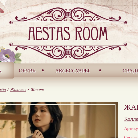
А
ОБУВЬ
АКСЕССУАРЫ
СВАД
жда
/
Жакеты
/
Жакет
ЖА
Колл
Артику
Состав: