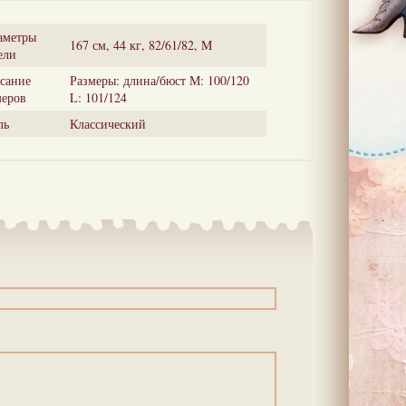
аметры
167 см, 44 кг, 82/61/82, M
ели
сание
Размеры: длина/бюст М: 100/120
меров
L: 101/124
ль
Классический