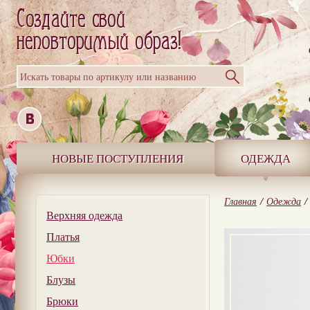
Искать товары по артикулу или названию
НОВЫЕ ПОСТУПЛЕНИЯ
ОДЕЖДА
Главная
/
Одежда
/
Верхняя одежда
Платья
Юбки
Блузы
Брюки